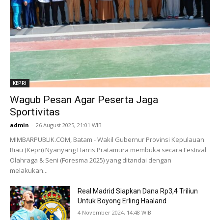
KEPRI
Wagub Pesan Agar Peserta Jaga
Sportivitas
admin
-
26 August 2025, 21:01 WIB
MIMBARPUBLIK.COM, Batam - Wakil Gubernur Provinsi Kepulauan
Riau (Kepri) Nyanyang Harris Pratamura membuka secara Festival
Olahraga & Seni (Foresma 2025) yang ditandai dengan
melakukan...
Real Madrid Siapkan Dana Rp3,4 Triliun
Untuk Boyong Erling Haaland
4 November 2024, 14:48 WIB