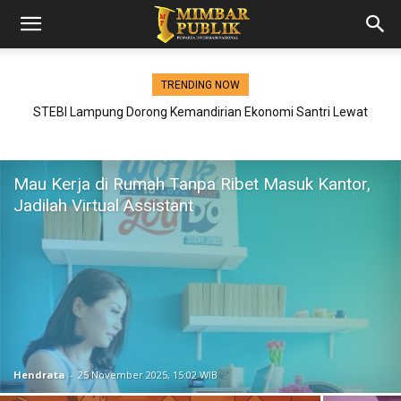
TRENDING NOW
STEBI Lampung Dorong Kemandirian Ekonomi Santri Lewat
Pelatihan Berbasis AI
Mau Kerja di Rumah Tanpa Ribet Masuk Kantor,
Jadilah Virtual Assistant
Hendrata
-
25 November 2025, 15:02 WIB