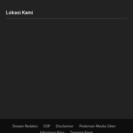
Lokasi Kami
Dewan Redaksi
SOP
Disclaimer
Pedoman Media Siber
Informasi Iklan
Tentang Kami