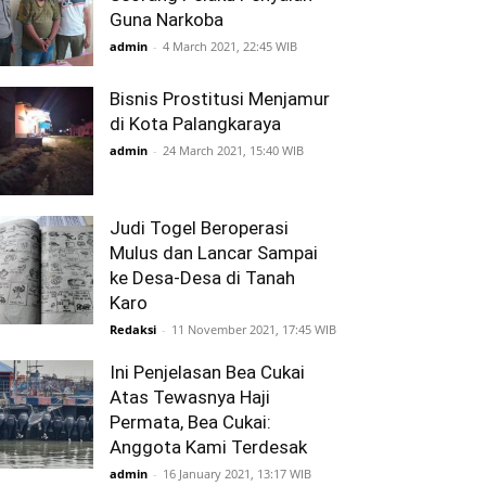
Guna Narkoba
admin
-
4 March 2021, 22:45 WIB
Bisnis Prostitusi Menjamur
di Kota Palangkaraya
admin
-
24 March 2021, 15:40 WIB
Judi Togel Beroperasi
Mulus dan Lancar Sampai
ke Desa-Desa di Tanah
Karo
Redaksi
-
11 November 2021, 17:45 WIB
Ini Penjelasan Bea Cukai
Atas Tewasnya Haji
Permata, Bea Cukai:
Anggota Kami Terdesak
admin
-
16 January 2021, 13:17 WIB