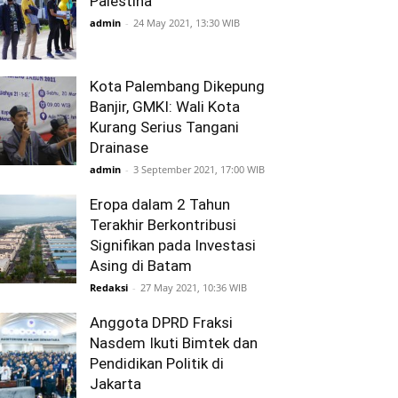
Palestina
admin
-
24 May 2021, 13:30 WIB
Kota Palembang Dikepung
Banjir, GMKI: Wali Kota
Kurang Serius Tangani
Drainase
admin
-
3 September 2021, 17:00 WIB
Eropa dalam 2 Tahun
Terakhir Berkontribusi
Signifikan pada Investasi
Asing di Batam
Redaksi
-
27 May 2021, 10:36 WIB
Anggota DPRD Fraksi
Nasdem Ikuti Bimtek dan
Pendidikan Politik di
Jakarta