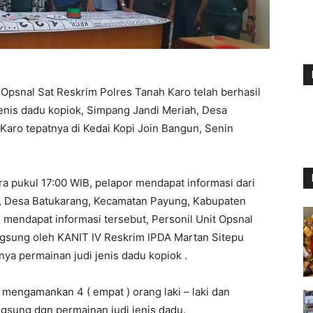
t Opsnal Sat Reskrim Polres Tanah Karo telah berhasil
enis dadu kopiok, Simpang Jandi Meriah, Desa
aro tepatnya di Kedai Kopi Join Bangun, Senin
ra pukul 17:00 WIB, pelapor mendapat informasi dari
, Desa Batukarang, Kecamatan Payung, Kabupaten
, mendapat informasi tersebut, Personil Unit Opsnal
ngsung oleh KANIT IV Reskrim IPDA Martan Sitepu
a permainan judi jenis dadu kopiok .
mengamankan 4 ( empat ) orang laki – laki dan
gsung dgn permainan judi jenis dadu.