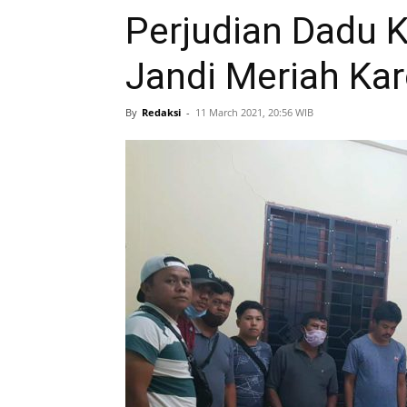
Perjudian Dadu 
Jandi Meriah Ka
By
Redaksi
-
11 March 2021, 20:56 WIB