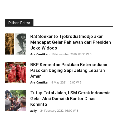
Pilihan Editor
R.S Soekanto Tjokrodiatmodjo akan
Mendapat Gelar Pahlawan dari Presiden
Joko Widodo
Ara Cantika
-
10 November 2020, 08:35 WIB
BKP Kementan Pastikan Ketersediaan
Pasokan Daging Sapi Jelang Lebaran
Aman
Ara Cantika
-
8 May 2021, 12:00 WIB
Tutup Total Jalan, LSM Gerak Indonesia
Gelar Aksi Damai di Kantor Dinas
Kominfo
zelly
-
24 February 2022, 06:00 WIB