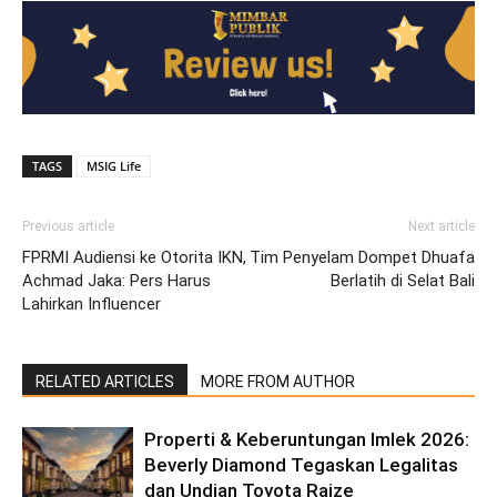
TAGS
MSIG Life
Previous article
Next article
FPRMI Audiensi ke Otorita IKN,
Tim Penyelam Dompet Dhuafa
Achmad Jaka: Pers Harus
Berlatih di Selat Bali
Lahirkan Influencer
RELATED ARTICLES
MORE FROM AUTHOR
‎Properti & Keberuntungan Imlek 2026:
Beverly ‎Diamond Tegaskan Legalitas
dan Undian Toyota Raize