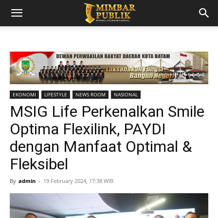
EKONOMI
LIFESTYLE
NEWS ROOM
NASIONAL
MSIG Life Perkenalkan Smile
Optima Flexilink, PAYDI
dengan Manfaat Optimal &
Fleksibel
By
admin
-
19 February 2024, 17:38 WIB