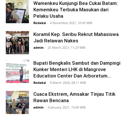
Wamenkeu Kunjungi Bea Cukai Batam:
Kememkeu Terbuka Masukan dari
Pelaku Usaha
Redaksi
-
4 November 2021, 10:43 WIB
Koramil Kep. Seribu Rekrut Mahasiswa
Jadi Relawan Nakes
admin
-
25 March 2021, 11:23 WIB
Bupati Bengkalis Sambut dan Dampingi
Kunker Menteri LHK di Mangrove
Education Center Dan Arboretum...
Redaksi
-
9 March 2024, 08:11 WIB
Cuaca Ekstrem, Amsakar Tinjau Titik
Rawan Bencana
admin
-
4 January 2021, 15:00 WIB