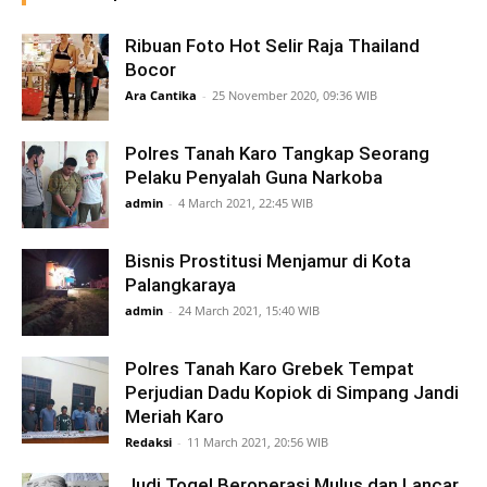
Ribuan Foto Hot Selir Raja Thailand
Bocor
Ara Cantika
-
25 November 2020, 09:36 WIB
Polres Tanah Karo Tangkap Seorang
Pelaku Penyalah Guna Narkoba
admin
-
4 March 2021, 22:45 WIB
Bisnis Prostitusi Menjamur di Kota
Palangkaraya
admin
-
24 March 2021, 15:40 WIB
Polres Tanah Karo Grebek Tempat
Perjudian Dadu Kopiok di Simpang Jandi
Meriah Karo
Redaksi
-
11 March 2021, 20:56 WIB
Judi Togel Beroperasi Mulus dan Lancar