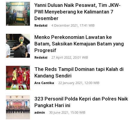
Yanni Duluan Naik Pesawat, Tim JKW-
PWI Menyeberang ke Kalimantan 7
Desember
Redaksi
-
4 December 2021, 17:41 WIB
Menko Perekonomian Lawatan ke
Batam, Saksikan Kemajuan Batam yang
Progresif
Redaksi
-
27 April 2022, 20:01 WIB
The Reds Tampil Dominan tapi Kalah di
Kandang Sendiri
Ara Cantika
-
22 January 2021, 12:00 WIB
323 Personil Polda Kepri dan Polres Naik
Pangkat Hari ini
admin
-
30 June 2021, 15:00 WIB