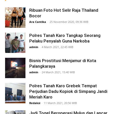
Ribuan Foto Hot Selir Raja Thailand
Bocor
Ara Cantika
-
25 November 2020, 09:36 WIB
Polres Tanah Karo Tangkap Seorang
Pelaku Penyalah Guna Narkoba
admin
-
4 March 2021, 22:45 WIB
Bisnis Prostitusi Menjamur di Kota
Palangkaraya
admin
-
24 March 2021, 15:40 WIB
Polres Tanah Karo Grebek Tempat
Perjudian Dadu Kopiok di Simpang Jandi
Meriah Karo
Redaksi
-
11 March 2021, 20:56 WIB
Judi Togel Beroperasi Mulus dan Lancar