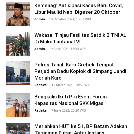
Kemenag: Antisipasi Kasus Baru Covid,
Libur Maulid Nabi Digeser 20 Oktober
admin
-
10 October 2021, 15:07 WIB
Wakasal Tinjau Fasilitas Satdik 2 TNI AL
Di Mako Lantamal VI
admin
-
19 April 2021, 15:30 WIB
Polres Tanah Karo Grebek Tempat
Perjudian Dadu Kopiok di Simpang Jandi
Meriah Karo
Redaksi
-
11 March 2021, 20:56 WIB
Bengkalis Ikuti Pra Event Forum
Kapasitas Nasional SKK Migas
Redaksi
-
7 June 2022, 20:20 WIB
Meriahkan HUT ke 51, BP Batam Adakan
Turnamen Futsal Antar Instansi