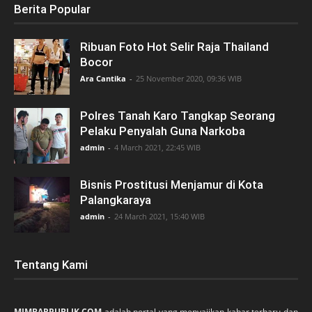
Berita Popular
Ribuan Foto Hot Selir Raja Thailand
Bocor
Ara Cantika
-
25 November 2020, 09:36 WIB
Polres Tanah Karo Tangkap Seorang
Pelaku Penyalah Guna Narkoba
admin
-
4 March 2021, 22:45 WIB
Bisnis Prostitusi Menjamur di Kota
Palangkaraya
admin
-
24 March 2021, 15:40 WIB
Tentang Kami
MIMBARPUBLIK.COM
adalah portal yang menyajikan kabar terbaru dan