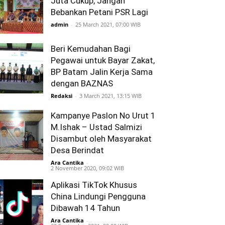
Juta Cukup, Jangan
Bebankan Petani PSR Lagi
admin
-
25 March 2021, 07:00 WIB
Beri Kemudahan Bagi
Pegawai untuk Bayar Zakat,
BP Batam Jalin Kerja Sama
dengan BAZNAS
Redaksi
-
3 March 2021, 13:15 WIB
Kampanye Paslon No Urut 1
M.Ishak – Ustad Salmizi
Disambut oleh Masyarakat
Desa Berindat
Ara Cantika
-
2 November 2020, 09:02 WIB
Aplikasi TikTok Khusus
China Lindungi Pengguna
Dibawah 14 Tahun
Ara Cantika
-