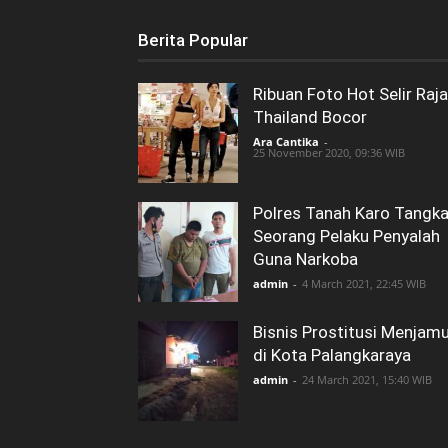
Berita Popular
Ribuan Foto Hot Selir Raja
Thailand Bocor
Ara Cantika
-
25 November 2020, 09:36 WIB
Polres Tanah Karo Tangk
Seorang Pelaku Penyalah
Guna Narkoba
admin
-
4 March 2021, 22:45 WIB
Bisnis Prostitusi Menjam
di Kota Palangkaraya
admin
-
24 March 2021, 15:40 WIB