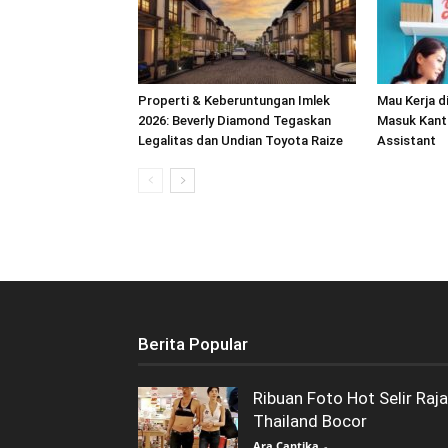
‎Properti & Keberuntungan Imlek
Mau Kerja d
2026: Beverly ‎Diamond Tegaskan
Masuk Kanto
Legalitas dan Undian Toyota Raize
Assistant
Berita Popular
Ribuan Foto Hot Selir Raja
Thailand Bocor
Ara Cantika
-