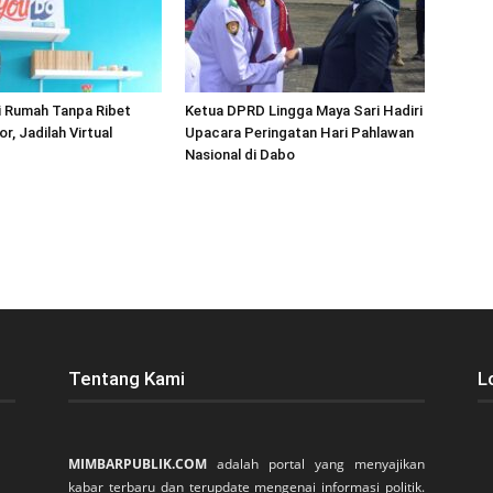
i Rumah Tanpa Ribet
Ketua DPRD Lingga Maya Sari Hadiri
r, Jadilah Virtual
Upacara Peringatan Hari Pahlawan
Nasional di Dabo
Tentang Kami
L
MIMBARPUBLIK.COM
adalah portal yang menyajikan
kabar terbaru dan terupdate mengenai informasi politik.